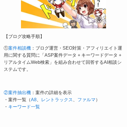
【ブログ攻略手順】
①
案件相談機
：ブログ運営・SEO対策・アフィリエイト運
用に関する質問に「ASP案件データ + キーワードデータ +
リアルタイムWeb検索」を組み合わせて回答するAI相談シ
ステムです。
②案件抽出機
：案件の詳細を表示
・案件一覧（
A8
、
レントラックス
、
ファルマ
）
・
キーワード一覧