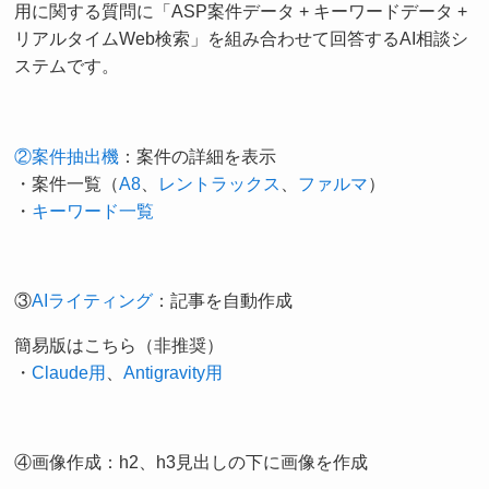
用に関する質問に「ASP案件データ + キーワードデータ +
リアルタイムWeb検索」を組み合わせて回答するAI相談シ
ステムです。
②案件抽出機
：案件の詳細を表示
・案件一覧（
A8
、
レントラックス
、
ファルマ
）
・
キーワード一覧
③
AIライティング
：記事を自動作成
簡易版はこちら（非推奨）
・
Claude用
、
Antigravity用
④画像作成：h2、h3見出しの下に画像を作成